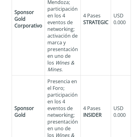
Mendoza;
participación
Sponsor
en los 4
4 Pases
USD
Gold
eventos de
STRATEGIC
0.000
Corporativo
networking;
activación de
marca y
presentación
en uno de
los
Wines &
Mines
.
Presencia en
el Foro;
participación
en los 4
Sponsor
eventos de
4 Pases
USD
Gold
networking;
INSIDER
0.000
presentación
en uno de
los
Wines &